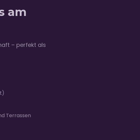
ns am
aft – perfekt als
t)
und Terrassen