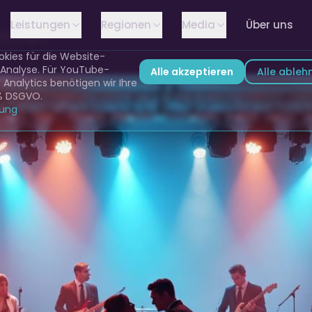
Leistungen
Regionen
Media
Über uns
ellungen
kies für die Website-
 Analyse. Für YouTube-
Alle akzeptieren
Alle ableh
Analytics benötigen wir Ihre
ß DSGVO.
rung