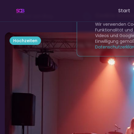
Start
Skyline Club Band
Cookie-Einst
Zurück zum Blog
Wir verwenden Coo
Funktionalität und
Videos und Google 
Hochzeiten
Einwilligung gemä
Datenschutzerklä