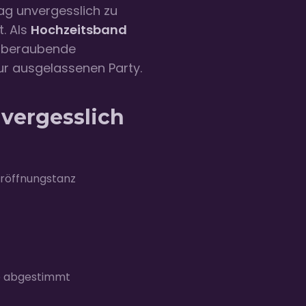
ag unvergesslich zu
t. Als
Hochzeitsband
temberaubende
ur ausgelassenen Party.
vergesslich
röffnungstanz
e abgestimmt