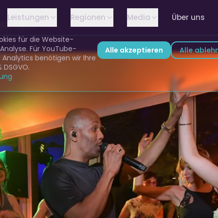
Leistungen
Regionen
Media
Über uns
ellungen
kies für die Website-
 Analyse. Für YouTube-
Alle akzeptieren
Alle ableh
Analytics benötigen wir Ihre
ß DSGVO.
rung