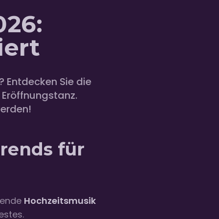
026:
ert
? Entdecken Sie die
 Eröffnungstanz.
werden!
rends für
ssende
Hochzeitsmusik
estes.