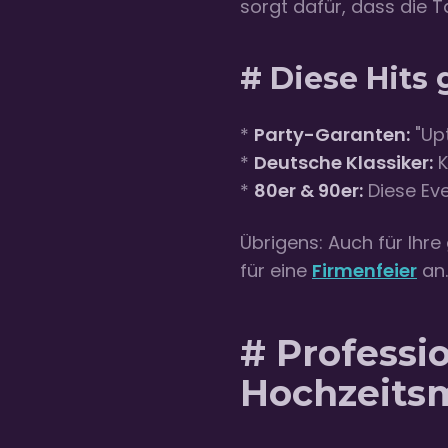
sorgt dafür, dass die T
# Diese Hits 
*
Party-Garanten:
"Upt
*
Deutsche Klassiker:
K
*
80er & 90er:
Diese Eve
Übrigens: Auch für Ihr
für eine
Firmenfeier
an.
# Professi
Hochzeits