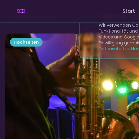
Start
Skyline Club Band
Cookie-Einst
Zurück zum Blog
Wir verwenden Coo
Funktionalität und
Videos und Google 
Hochzeiten
Einwilligung gemä
Datenschutzerklä