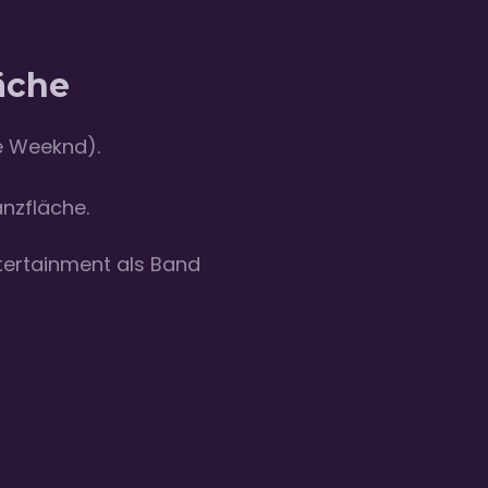
läche
he Weeknd).
anzfläche.
ntertainment als Band