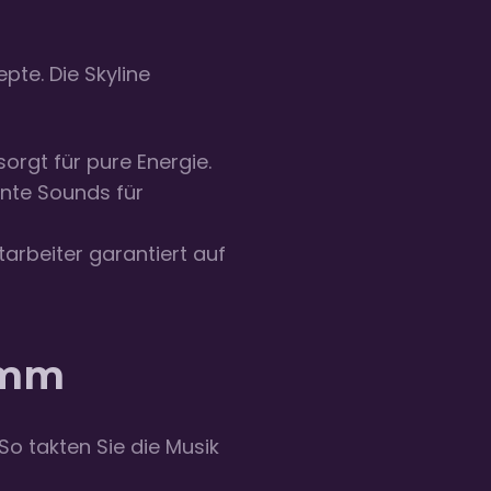
pte. Die Skyline
rgt für pure Energie.
ente Sounds für
arbeiter garantiert auf
amm
So takten Sie die Musik