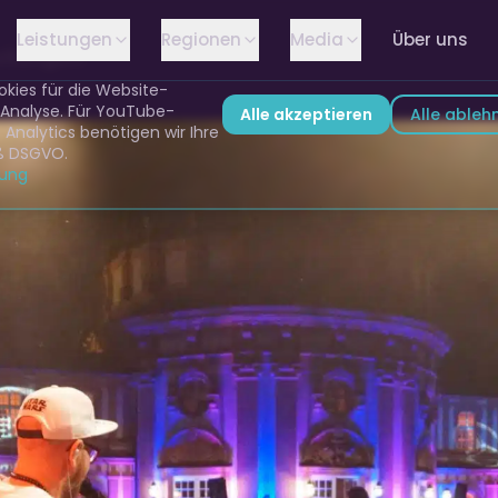
Leistungen
Regionen
Media
Über uns
ellungen
kies für die Website-
 Analyse. Für YouTube-
Alle akzeptieren
Alle ableh
Analytics benötigen wir Ihre
ß DSGVO.
rung