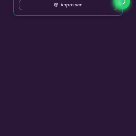
Anpassen
Skyline Club Band
Premium Live Entertainment, DJ-Sets und Event-
Musikagentur für unvergessliche Momente.
Unternehmen
Start
Über uns
Leistungen
Galerie
Referenzen
Bewertungen